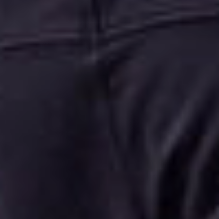
06
-
48
79
55
35
mail@maerke.nl