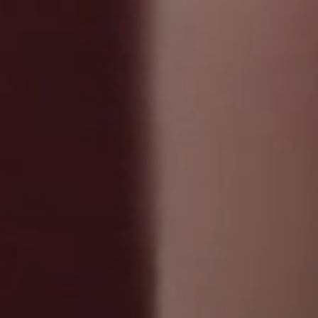
06
-
48
79
55
35
mail@maerke.nl