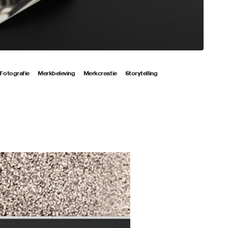
Fotografie
Merkbeleving
Merkcreatie
Storytelling
din
instagram
s
 de norm.